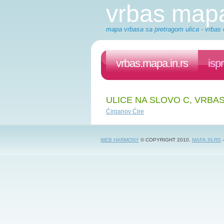
vrbas map
mapa vrbasa sa pretragom ulica - vrbas 
vrbas.mapa.in.rs
isp
ULICE NA SLOVO C, VRBA
Ćirpanov Ćire
WEB HARMONY
© COPYRIGHT 2010.
MAPA.IN.RS
-