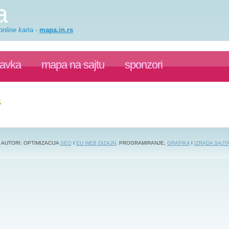
a
online karta
-
mapa.in.rs
ravka
mapa na sajtu
sponzori
S
 AUTORI: OPTIMIZACIJA
SEO
I
EU WEB DIZAJN
. PROGRAMIRANJE,
GRAFIKA
I
IZRADA SAJT