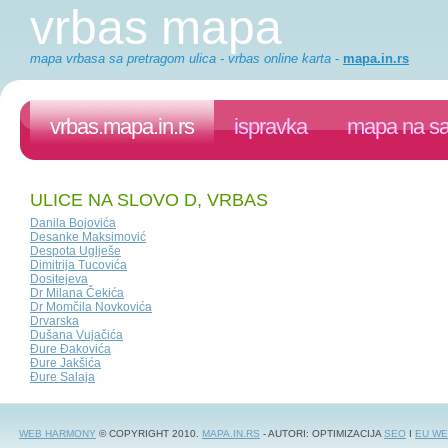
vrbas mapa
mapa vrbasa sa pretragom ulica - vrbas online karta
-
mapa.in.rs
vrbas.mapa.in.rs
ispravka
mapa na sa
ULICE NA SLOVO D, VRBAS
Danila Bojovića
Desanke Maksimović
Despota Uglješe
Dimitrija Tucovića
Dositejeva
Dr Milana Čekića
Dr Momčila Novkovića
Drvarska
Dušana Vujačića
Đure Đakovića
Đure Jakšića
Đure Salaja
WEB HARMONY
© COPYRIGHT 2010.
MAPA.IN.RS
- AUTORI: OPTIMIZACIJA
SEO
I
EU WE